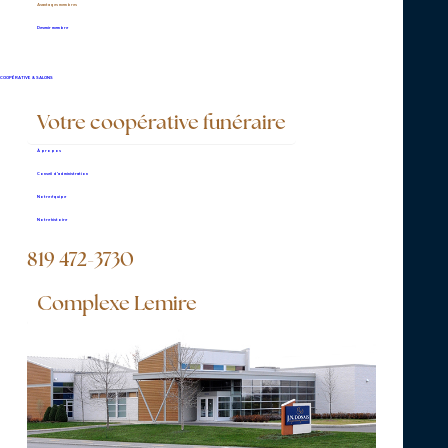
Avantages membres
Devenir membre
COOPÉRATIVE & SALONS
Votre coopérative funéraire
À propos
Conseil d’administration
Notre équipe
Notre histoire
819 472-3730
Complexe Lemire