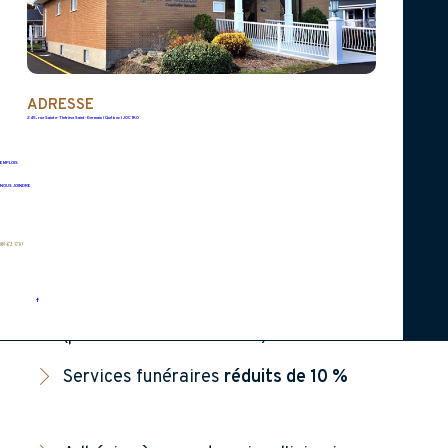
Voici les principaux avantages
d'être membre
ADRESSE
245, rue Sainte-Thérèse Saint-Germain (Québec) J0C 1K0
EMPLOIS
Coût d'adhésion à vie de seulement
20 $
NOUS JOINDRE
Carte de membre Avantages-vie qui vous
procure
des rabais chez plusieurs
819 472-3730
marchands
de la région
Accès gratuit
au
programme Enfants
(pour les 14 ans et moins)
Services funéraires
réduits de 10 %