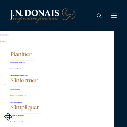
AVIS DE DÉCÈS
SERVICES
Planifier
Arrangements préalables
Avantages
Cérémonies funéraires
Jardin commémoratif extérieur
S’informer
membres
En cas de décès
Décès à l’étranger
Groupe de soutien au deuil
Questions fréquentes
S’impliquer
Commander des fleurs
Nouvelles et événements