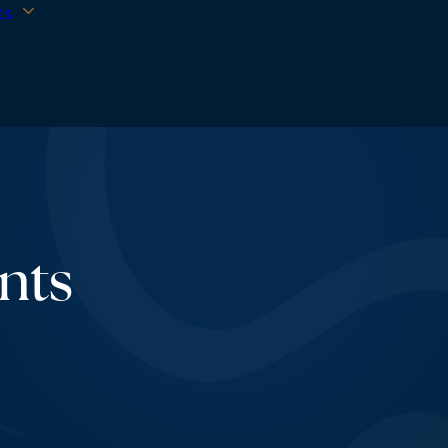
ES
nts