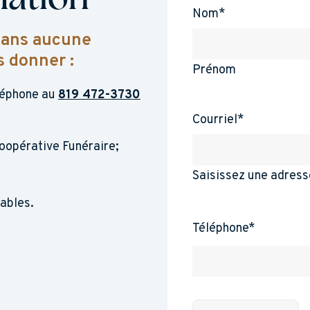
ation
Nom
*
 sans aucune
s donner :
Prénom
léphone au
819 472-3730
Courriel
*
oopérative Funéraire;
Saisissez une adress
ables.
Téléphone
*