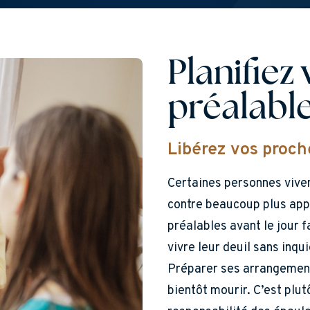
Planifie
préalabl
Libérez vos proch
Certaines personnes vivent
contre beaucoup plus app
préalables avant le jour 
vivre leur deuil sans inqu
Préparer ses arrangements
bientôt mourir. C’est plu