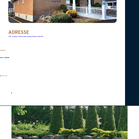
ADRESSE
245, rue Sainte-Thérèse Saint-Germain (Québec) J0C 1K0
EMPLOIS
NOUS JOINDRE
819 472-3730