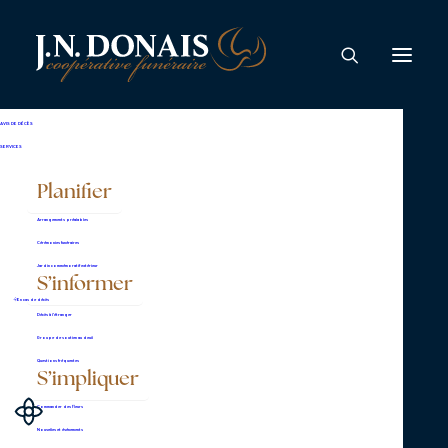
AVIS DE DÉCÈS
SERVICES
Planifier
Arrangements préalables
Emplois
Cérémonies funéraires
Jardin commémoratif extérieur
S’informer
En cas de décès
Décès à l’étranger
Groupe de soutien au deuil
Questions fréquentes
S’impliquer
Commander des fleurs
Nouvelles et événements