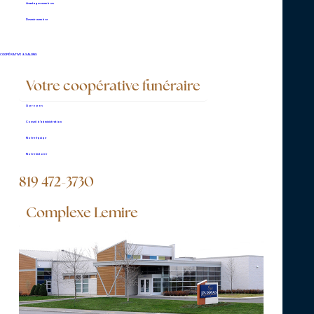
Thanatologue
Avantages membres
Devenir membre
EN SAVOIR PLUS
COOPÉRATIVE & SALONS
Votre coopérative funéraire
Porteur(euse) funéraire
À propos
Conseil d’administration
Notre équipe
EN SAVOIR PLUS
Notre histoire
819 472-3730
Complexe Lemire
Aucun poste ne
correspond à votre
recherche d'emploi?