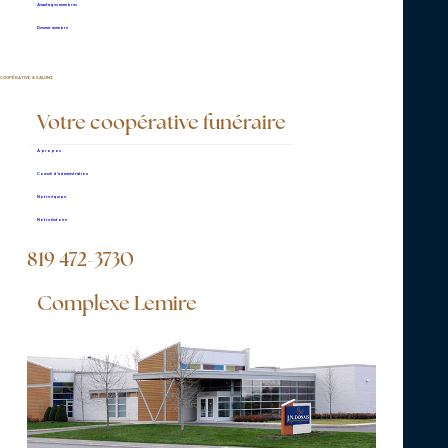
Salon d'exposition
Avantages membres
Devenir membre
Liturgie à même le salon
COOPÉRATIVE & SALONS
Grand stationnement sur place
Votre coopérative funéraire
À propos
Conseil d’administration
Notre équipe
Notre histoire
819 472-3730
Complexe Lemire