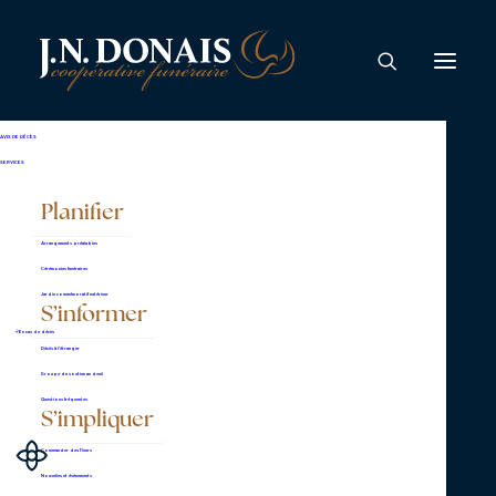
Michel Provencher
AVIS DE DÉCÈS
SERVICES
Planifier
Arrangements préalables
Cérémonies funéraires
Jardin commémoratif extérieur
S’informer
Complexe Lemire,
En cas de décès
Décès à l’étranger
bureau administratif
Groupe de soutien au deuil
2625, boulevard Lemire
Questions fréquentes
S’impliquer
Drummondville (Québec)
Commander des fleurs
J2B 6Y4
Nouvelles et événements