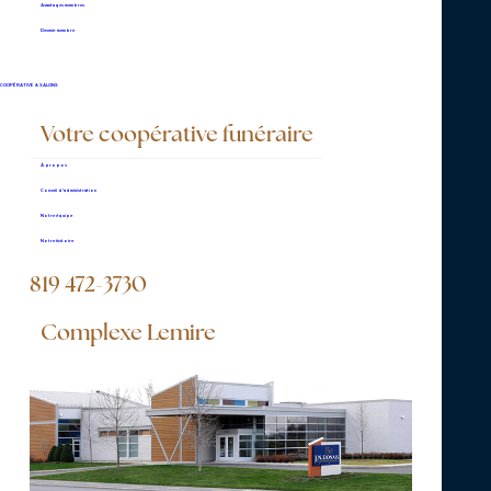
Avantages membres
819 472-3730
Devenir membre
COOPÉRATIVE & SALONS
Votre coopérative funéraire
Vous pouvez nous joindre en tout
temps pour nous aviser d'un
À propos
décès.
Conseil d’administration
Notre équipe
Notre histoire
CONTACTEZ-NOUS
819 472-3730
Complexe Lemire