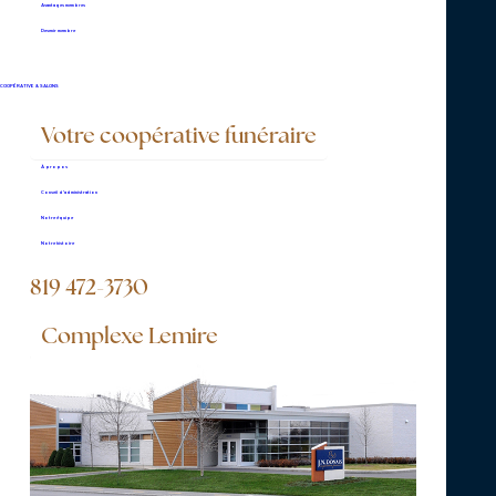
Avantages membres
819 472-3730
Devenir membre
COOPÉRATIVE & SALONS
Votre coopérative funéraire
Vous pouvez nous joindre en tout
temps pour nous aviser d'un
À propos
décès.
Conseil d’administration
Notre équipe
Notre histoire
CONTACTEZ-NOUS
819 472-3730
Complexe Lemire