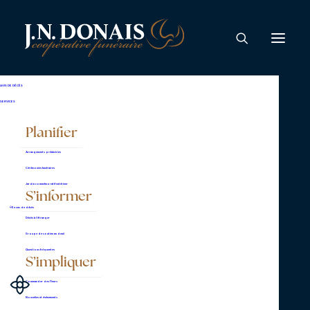
Yvon Lambert
AVIS DE DÉCÈS
SERVICES
Planifier
Arrangements préalables
Cérémonies funéraires
Jardin commémoratif extérieur
S’informer
Complexe Lemire,
En cas de décès
Décès à l’étranger
bureau administratif
Groupe de soutien au deuil
2625, boulevard Lemire
Questions fréquentes
S’impliquer
Drummondville (Québec)
Commander des fleurs
J2B 6Y4
Nouvelles et événements