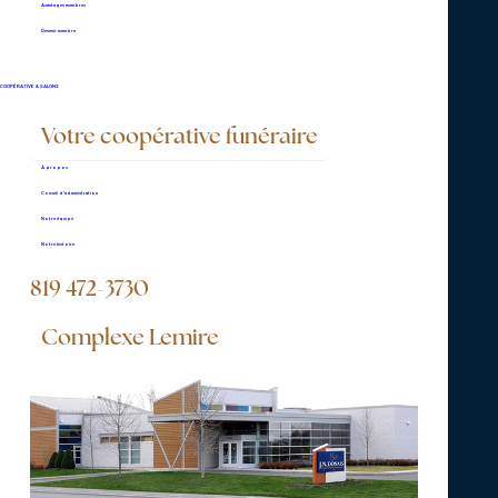
Avantages membres
819 472-3730
Devenir membre
COOPÉRATIVE & SALONS
Votre coopérative funéraire
Vous pouvez nous joindre en tout
temps pour nous aviser d'un
À propos
décès.
Conseil d’administration
Notre équipe
Notre histoire
CONTACTEZ-NOUS
819 472-3730
Complexe Lemire