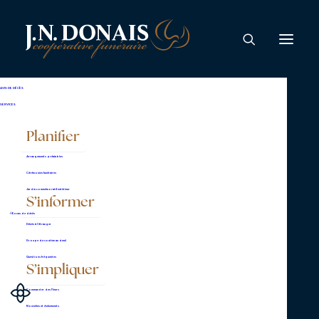
Jean-Claude Descôteaux
AVIS DE DÉCÈS
SERVICES
Planifier
Arrangements préalables
Cérémonies funéraires
Jardin commémoratif extérieur
S’informer
Complexe Lemire,
En cas de décès
Décès à l’étranger
bureau administratif
Groupe de soutien au deuil
2625, boulevard Lemire
Questions fréquentes
S’impliquer
Drummondville (Québec)
Commander des fleurs
J2B 6Y4
Nouvelles et événements