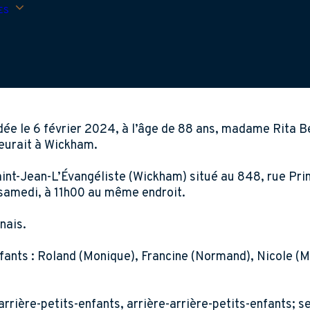
ES
dée le 6 février 2024, à l’âge de 88 ans, madame Rita Be
meurait à Wickham.
Saint-Jean-L’Évangéliste (Wickham) situé au 848, rue Pri
 samedi, à 11h00 au même endroit.
nais.
ants : Roland (Monique), Francine (Normand), Nicole (Mi
rrière-petits-enfants, arrière-arrière-petits-enfants; s