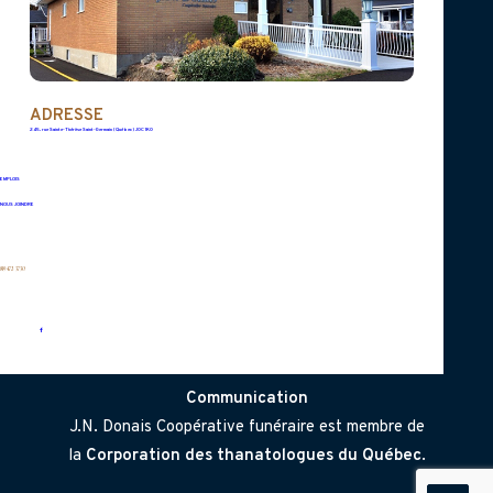
Vous pouvez nous joindre en tout
temps pour nous aviser d'un
décès.
ADRESSE
245, rue Sainte-Thérèse Saint-Germain (Québec) J0C 1K0
CONTACTEZ-NOUS
EMPLOIS
NOUS JOINDRE
819 472-3730
© 2026 JN.DONAIS. Tous droits réservés.
EMBLÈME
Communication
J.N. Donais Coopérative funéraire est membre de
la
Corporation des thanatologues du Québec
.