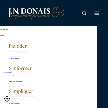
Réjean Paris
AVIS DE DÉCÈS
SERVICES
Au Havre d’Elisabeth Verrier, à
Planifier
Drummondville, le 5 août 2025, à l’âge de 73
Arrangements préalables
ans, est décédé monsieur Réjean Paris,
Cérémonies funéraires
conjoint de Lorraine Leclair, fils de feu Loyola
Jardin commémoratif extérieur
S’informer
Paris et de feu Eva Vigneault. Il demeurait à
En cas de décès
Décès à l’étranger
Saint-Germain-de-Grantham.
Groupe de soutien au deuil
Questions fréquentes
S’impliquer
Commander des fleurs
La famille accueillera parents et amis au
Nouvelles et événements