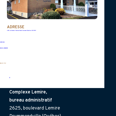
La crémation a été confiée au crématorium
J.N. Donais.
ADRESSE
245, rue Sainte-Thérèse Saint-Germain (Québec) J0C 1K0
En guise de sympathie, un don à la Fondation
EMPLOIS
René-Verrier serait grandement apprécié.
NOUS JOINDRE
819 472-3730
Complexe Lemire,
bureau administratif
2625, boulevard Lemire