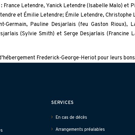
: France Letendre, Yanick Letendre (Isabelle Malo) et Pi
endre et Émilie Letendre; Émile Letendre, Christophe Le
nt-Germain, Pauline Desjarlais (feu Gaston Rioux), L
jarlais (Sylvie Smith) et Serge Desjarlais (Francine L
e d’hébergement Frederick-George-Heriot pour leurs bons
SERVICES
En cas de décès
Arrangements préalables
es