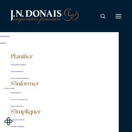
Roger Guilbault
AVIS DE DÉCÈS
SERVICES
À l’Hôpital Sainte-Croix de Drummondville, le
Planifier
22 octobre 2025, est décédé, entouré des
Arrangements préalables
siens, à l’âge de 91 ans, monsieur Roger
Cérémonies funéraires
Guilbault, époux de madame Dolorès Gouin,
Jardin commémoratif extérieur
S’informer
fils de feu Wildor Guilbault et de feu Aline
En cas de décès
Décès à l’étranger
Forcier.
Groupe de soutien au deuil
Questions fréquentes
S’impliquer
Commander des fleurs
La famille accueillera parents et amis en
Nouvelles et événements