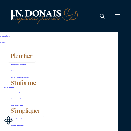
Rolland Cajolet
AVIS DE DÉCÈS
SERVICES
A la Maison René-Verrier de Drummondville, le
Planifier
29 avril 2026, est décédé à l’âge de 83 ans,
Arrangements préalables
monsieur Rolland Cajolet, époux de madame
Cérémonies funéraires
Thérèse Boisjoli, fils de feu Herménégilde
Jardin commémoratif extérieur
S’informer
Cajolet et de feu Rachel Blanchet.
En cas de décès
Décès à l’étranger
Groupe de soutien au deuil
Questions fréquentes
S’impliquer
La famille accueillera parents et amis au
Commander des fleurs
Complexe J. N. Donais, coopérative funéraire,
Nouvelles et événements