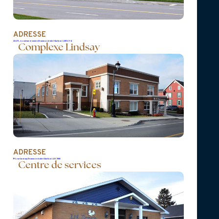
arrière-petits-enfants qu’il adorait tant: Sofia
et Emrik.
ADRESSE
2625, boulevard Lemire Drummondville (Québec) J2B 6Y4
Complexe Lindsay
Il laisse également dans le deuil ses frères et
soeurs; beaux-frères, belles-soeurs; ses
neveux, ses nièces; plusieurs clients du
Camping La Détente ainsi que plusieurs autres
parents et amis.
ADRESSE
191, rue Lindsay Drummondville (Québec) J2C 1N8
Centre de services
Homme de coeur, apprécié pour sa bonté, sa
simplicité et sa grande générosité, il laisse
derrière lui le souvenir d’un être profondément