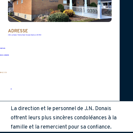
humain, toujours attentif aux autres et aimé
de tous ceux qui ont eu la chance de le
connaître.
ADRESSE
245, rue Sainte-Thérèse Saint-Germain (Québec) J0C 1K0
EMPLOIS
La famille tient à remercier sincèrement le
NOUS JOINDRE
personnel du centre d’hébergement pour les
bons soins prodigués et leur bienveillance
819 472-3730
envers M. Bussière.
La direction et le personnel de J.N. Donais
offrent leurs plus sincères condoléances à la
famille et la remercient pour sa confiance.