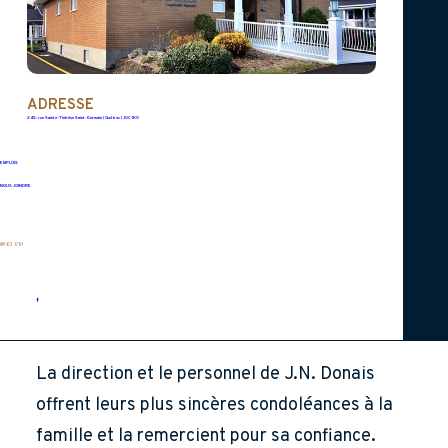
famille.
ADRESSE
Pour ceux qui ne pourront être présents, la
245, rue Sainte-Thérèse Saint-Germain (Québec) J0C 1K0
famille vous invite à les accompagner
EMPLOIS
virtuellement, lors de la cérémonie, en direct
NOUS JOINDRE
ou en différé, en appuyant sur l’icône
« Visionnez les funérailles » située sur l’avis
819 472-3730
de décès du site Web au
www.jndonais.ca
.
La direction et le personnel de J.N. Donais
offrent leurs plus sincères condoléances à la
famille et la remercient pour sa confiance.