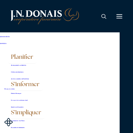
André Berthiaume
AVIS DE DÉCÈS
SERVICES
Au Centre Hospitalier Universitaire de
Planifier
Sherbrooke, le mercredi 10 juin 2026, est
Arrangements préalables
décédé monsieur André Berthiaume âgé de 79
Cérémonies funéraires
ans et 11 mois. Il était le fils de feu Thérèse
Jardin commémoratif extérieur
S’informer
Berthiaume et de feu Benjamin Berthiaume.
En cas de décès
Décès à l’étranger
Groupe de soutien au deuil
Questions fréquentes
S’impliquer
La famille recevra les condoléances au
Commander des fleurs
complexe funéraire J.N Donais, situé au 2625
Nouvelles et événements