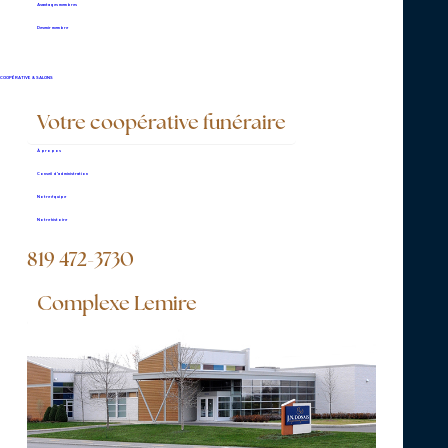
Avantages membres
2026, de 9 h à 11h, afin de permettre à la
Devenir membre
famille de recevoir les marques de sympathie.
COOPÉRATIVE & SALONS
Les funérailles seront célébrées à la
Votre coopérative funéraire
Basilique Saint-Frédéric, 219 rue Brock, à 11 h
À propos
30.
Conseil d’administration
Notre équipe
Il sera ensuite conduit à son dernier repos au
Notre histoire
cimetière St-Frédéric, boul. St-Joseph, coin
819 472-3730
Marchand.
Complexe Lemire
Outre son épouse, monsieur Dionne laisse
dans le deuil ses enfants: Annie, Daniel
(Jessica), Marco et Mylène (Stéphane); ses
petits-enfants: Déyan, Alec, India, Kélyane,